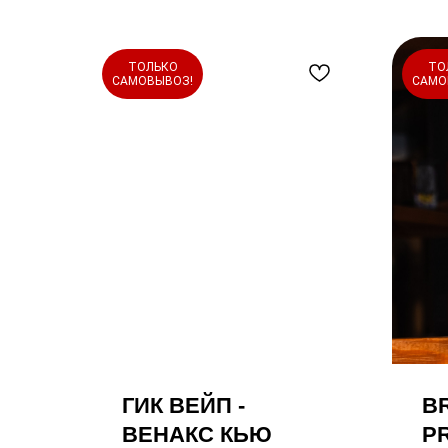
ТОЛЬКО
ТО
САМОВЫВОЗ!
САМО
ГИК ВЕЙП -
B
ВЕНАКС КЬЮ
P