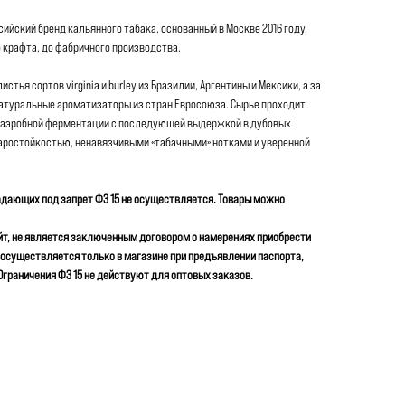
ийский бренд кальянного табака, основанный в Москве 2016 году,
 крафта, до фабричного производства.
тья сортов virginia и burley из Бразилии, Аргентины и Мексики, а за
атуральные ароматизаторы из стран Евросоюза. Сырье проходит
наэробной ферментации с последующей выдержкой в дубовых
аростойкостью, ненавязчивыми «табачными» нотками и уверенной
дающих под запрет ФЗ 15 не осуществляется. Товары можно
йт, не является заключенным договором о намерениях приобрести
 осуществляется только в магазине при предъявлении паспорта,
раничения ФЗ 15 не действуют для оптовых заказов.