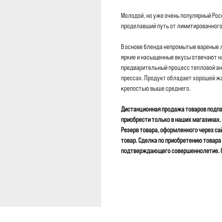
Молодой, но уже очень популярный Росс
проделавший путь от лимитированного
В основе бленда непромытые вареные лис
яркие и насыщенные вкусы отвечают н
предварительный процесс тепловой а
прессах. Продукт обладает хорошей ж
крепостью выше среднего.
Дистанционная продажа товаров подпа
приобрести только в наших магазинах.
Резерв товара, оформленного через са
товар. Сделка по приобретению товара
подтверждающего совершеннолетие. Ог