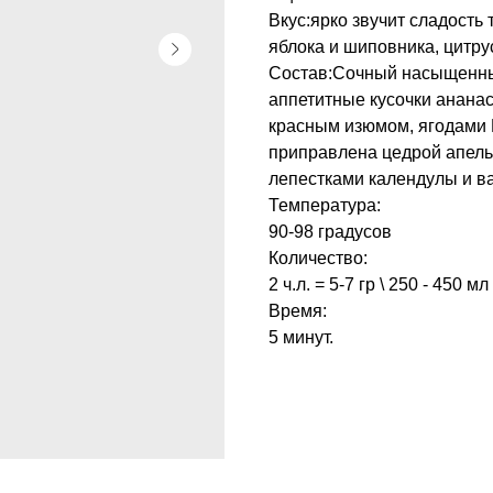
Вкус:ярко звучит сладость 
яблока и шиповника, цитру
Состав:Сочный насыщенный
аппетитные кусочки ананас
красным изюмом, ягодами 
приправлена цедрой апель
лепестками календулы и ва
Температура:
90-98 градусов
Количество:
2 ч.л. = 5-7 гр \ 250 - 450 мл
Время:
5 минут.