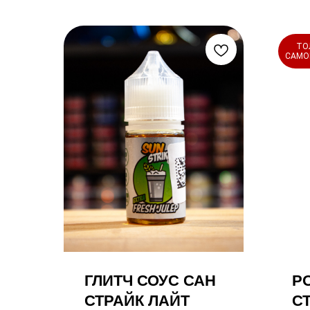
ТО
САМО
ГЛИТЧ СОУС САН
РО
СТРАЙК ЛАЙТ
С