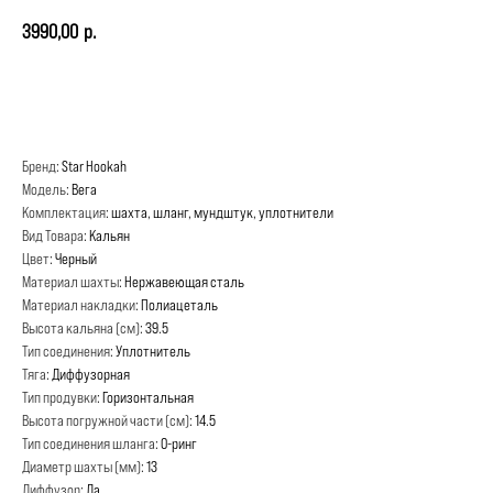
3990,00
р.
ОТЛОЖИТЬ
Бренд
: Star Hookah
Модель
: Вега
Комплектация
: шахта, шланг, мундштук, уплотнители
Вид Товара
: Кальян
Цвет
: Черный
Материал шахты
: Нержавеющая сталь
Материал накладки
: Полиацеталь
Высота кальяна (см)
: 39.5
Тип соединения
: Уплотнитель
Тяга
: Диффузорная
Тип продувки
: Горизонтальная
Высота погружной части (см)
: 14.5
Тип соединения шланга
: О-ринг
Диаметр шахты (мм)
: 13
Диффузор
: Да